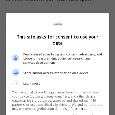
Share This
This site asks for consent to use your
data
PREVIOUS ARTICLE
Ubisoft revela detalhes da próxima grande atualização
Personalised advertising and content, advertising and
de Rainbow Six Siege
content measurement, audience research and
services development
Store and/or access information on a device
NEXT ARTICLE
Produtor diz que desenvolvimento de Dreams, exclusivo
Learn more
do PS4, foi um pesadelo
Your personal data will be processed and information from
your device (cookies, unique identifiers, and other device
data) may be stored by, accessed by and shared with 446
ÚLTIMAS NOTÍCIAS
partners, or used specifically by this site. We and our partners
may use precise geolocation data.
List of partners.