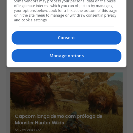
Some vendors may process your personal data on the basis
of legitimate interest, which you can object to by managing
your options below. Look for a link at the bottom of this page
or in the site menu to manage or withdraw consent in privacy
and cookie settings.
Consent
Diablo 4 pode sair no Switch 2 em setembro
Manage options
OS
14 HOURS AGO
Capcom lança demo com prólogo de
Monster Hunter Wilds
OS
17 HOURS AGO