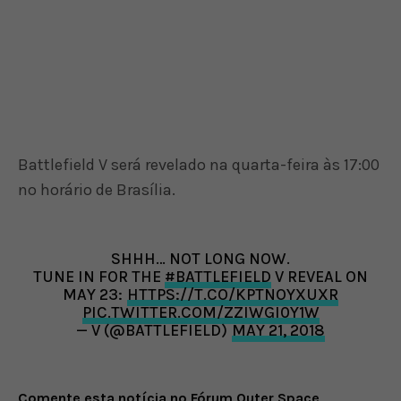
Battlefield V será revelado na quarta-feira às 17:00
no horário de Brasília.
SHHH… NOT LONG NOW.
TUNE IN FOR THE
#BATTLEFIELD
V REVEAL ON
MAY 23:
HTTPS://T.CO/KPTNOYXUXR
PIC.TWITTER.COM/ZZIWGI0Y1W
— V (@BATTLEFIELD)
MAY 21, 2018
Comente esta notícia no Fórum Outer Space