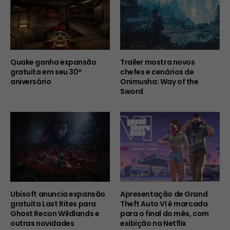
Quake ganha expansão
Trailer mostra novos
gratuita em seu 30º
chefes e cenários de
aniversário
Onimusha: Way of the
Sword
Ubisoft anuncia expansão
Apresentação de Grand
gratuita Last Rites para
Theft Auto VI é marcada
Ghost Recon Wildlands e
para o final do mês, com
outras novidades
exibição na Netflix