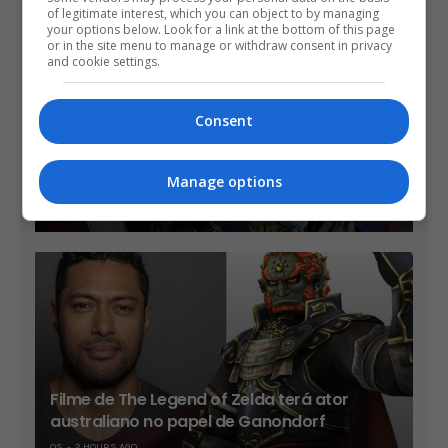
of legitimate interest, which you can object to by managing
your options below. Look for a link at the bottom of this page
or in the site menu to manage or withdraw consent in privacy
and cookie settings.
Consent
Take-Two diz que sua vendas já são mais
de 90% no formato digital
Manage options
OS
18 MINS AGO
Filme de The Legend of Zelda terá ator
australiano no papel de Ganondorf
OS
2 HOURS AGO