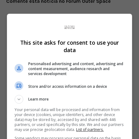
Comente esta notícia no Fórum Outer Space
fulls
Share This
This site asks for consent to use your
data
PREVIOUS ARTICLE
Personalised advertising and content, advertising and
Veja mais de 100 minutos de The Legend of Zelda: Breath
content measurement, audience research and
of the Wild
services development
Store and/or access information on a device
NEXT ARTICLE
Preço do PlayStation 4 cai temporariamente para US$
Learn more
250 nos EUA
Your personal data will be processed and information from
your device (cookies, unique identifiers, and other device
data) may be stored by, accessed by and shared with 446
partners, or used specifically by this site. We and our partners
ÚLTIMAS NOTÍCIAS
may use precise geolocation data.
List of partners.
Some vendors may process your personal data on the basis