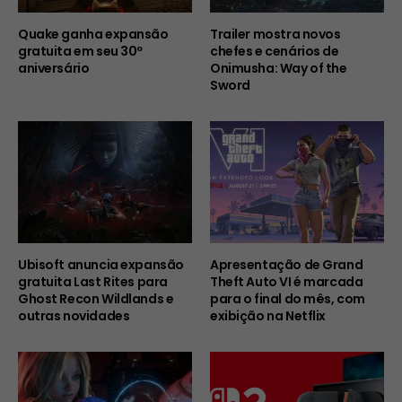
Quake ganha expansão
Trailer mostra novos
gratuita em seu 30º
chefes e cenários de
aniversário
Onimusha: Way of the
Sword
Ubisoft anuncia expansão
Apresentação de Grand
gratuita Last Rites para
Theft Auto VI é marcada
Ghost Recon Wildlands e
para o final do mês, com
outras novidades
exibição na Netflix