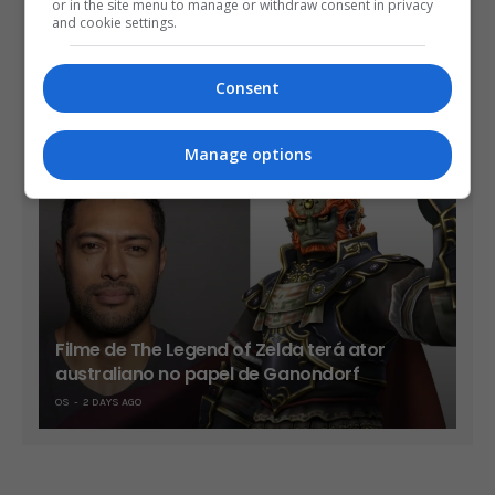
or in the site menu to manage or withdraw consent in privacy
and cookie settings.
Take-Two diz que sua vendas já são mais
Consent
de 90% no formato digital
OS
2 DAYS AGO
Manage options
Filme de The Legend of Zelda terá ator
australiano no papel de Ganondorf
OS
2 DAYS AGO