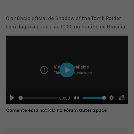
O anúncio oficial de Shadow of the Tomb Raider
será daqui a pouco, às 10:00 no horário de Brasília.
Play
00:00
Play
Mute
Settings
Enter
Comente esta notícia no Fórum Outer Space
fulls