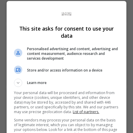
Share This
This site asks for consent to use your
PREVIOUS ARTICLE
data
Xbox terá avatares em cadeira de rodas, moto e
unicórnio em abril
Personalised advertising and content, advertising and
content measurement, audience research and
services development
NEXT ARTICLE
Nintendo demonstra modo Garage do Labo, feito para
Store and/or access information on a device
pequenos engenheiros
Learn more
Your personal data will be processed and information from
ÚLTIMAS NOTÍCIAS
your device (cookies, unique identifiers, and other device
data) may be stored by, accessed by and shared with 446
partners, or used specifically by this site. We and our partners
may use precise geolocation data.
List of partners.
Some vendors may process your personal data on the basis
of legitimate interest, which you can object to by managing
your options below. Look for a link at the bottom of this page