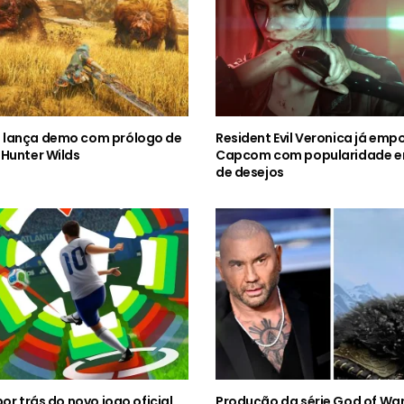
lança demo com prólogo de
Resident Evil Veronica já emp
Hunter Wilds
Capcom com popularidade em
de desejos
por trás do novo jogo oficial
Produção da série God of Wa