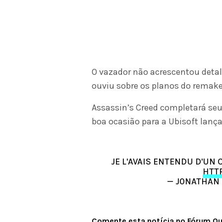
O vazador não acrescentou detal
ouviu sobre os planos do remake 
Assassin’s Creed completará seu
boa ocasião para a Ubisoft lança
JE L'AVAIS ENTENDU D'UN
HTTP
— J0NATHAN
Comente esta notícia no Fórum O