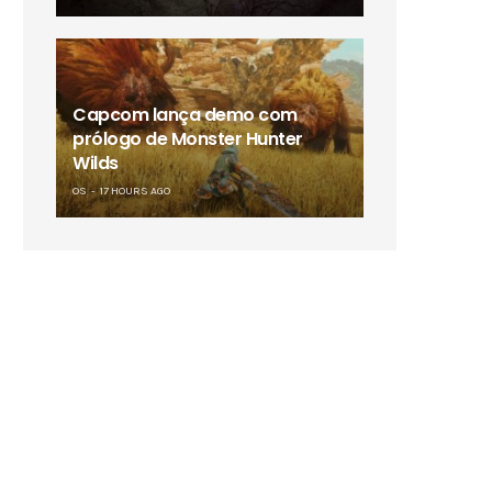
Capcom lança demo com
prólogo de Monster Hunter
Wilds
OS
17 HOURS AGO