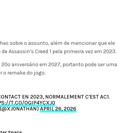
hes sobre o assunto, além de mencionar que ele
de Assassin’s Creed 1 pela primeira vez em 2023.
 20º aniversário em 2027, portanto pode ser uma
r o remake do jogo.
 CONTACT EN 2023, NORMALEMENT C'EST AC1.
S://T.CO/OGIP4YCXJ0
 (@XJ0NATHAN)
APRIL 26, 2026
uter Space