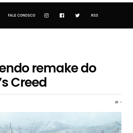
FALE CONOSCO
RSS
azendo remake do
’s Creed
0