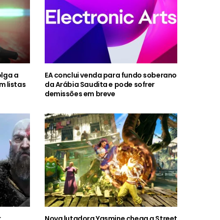
olga a
EA conclui venda para fundo soberano
 listas
da Arábia Saudita e pode sofrer
demissões em breve
r
Nova lutadora Yasmine chega a Street