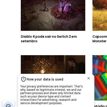
Diablo 4 pode sair no Switch 2 em
Capcom 
setembro
Monster 
2K anuncia expansão Man of Honor
Estúdio 