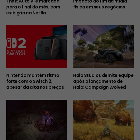
Theft Auto VI é marcada
impacto do fim da mídia
para o final do mês, com
física em seus negócios
exibição na Netflix
Nintendo mantém ritmo
Halo Studios demite equipe
forte com o Switch 2,
após o lançamento de
apesar da alta nos preços
Halo: Campaign Evolved