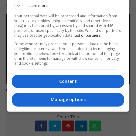
inimigo detonando uma ponte de acesso.
Learn more
Your personal data will be processed and information from
your device (cookies, unique identifiers, and other device
data) may be stored by, accessed by and shared with 446
partners, or used specifically by this site. We and our partners
may use precise geolocation data.
List of partners.
Some vendors may process your personal data on the basis
of legitimate interest, which you can object to by managing
your options below. Look for a link at the bottom of this page
Play
or in the site menu to manage or withdraw consent in privacy
and cookie settings.
-02:32
Consent
Play
Mute
Settings
Enter
Comente esta notícia no Fórum Outer Space
fulls
Manage options
Share This