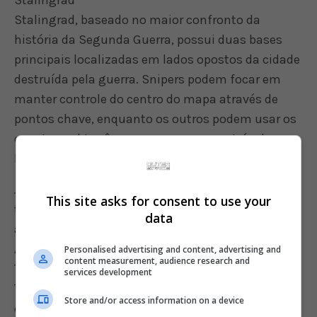
Stalingrad
Stalingrad, baseado no maior confronto da
história da Segunda Guerra, possui duas bases
principais localizadas em lados opostos da cidade
destruída pela guerra. Snipers podem focar em
manter controle do centro do mapa através de
pontos chave, enquanto os outros podem usar os
esgotos subterrâneos para passar por trás das
linhas inimigas.
Já a missão Operation Supercharge, de nome
This site asks for consent to use your
tirado da segunda batalha de El Alamein,
data
apresenta o Marechal Montgomery e as forças
Aliadas contra os Alemães e os Italianos no sul da
Personalised advertising and content, advertising and
content measurement, audience research and
Tunísia. Nesta nova missão, os Aliados entram na
services development
Tunísia, numa vila ocupada pelos Nazistas para
Store and/or access information on a device
capturar seus suprimentos, e então aleijar o