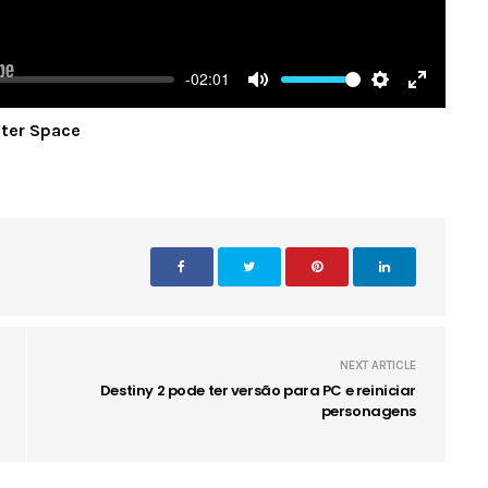
-02:01
Mute
Settings
Enter
uter Space
fullscree
NEXT ARTICLE
Destiny 2 pode ter versão para PC e reiniciar
personagens