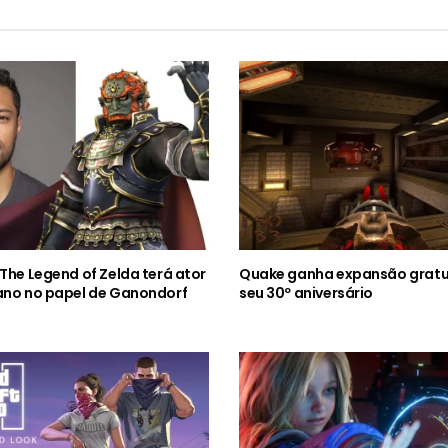
 The Legend of Zelda terá ator
Quake ganha expansão gratu
ano no papel de Ganondorf
seu 30º aniversário