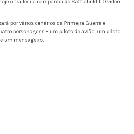
je o trailer da campanha de Battlefield 1. O vídeo
ará por vários cenários da Primeira Guerra e
quatro personagens – um piloto de avião, um piloto
e e um mensageiro.