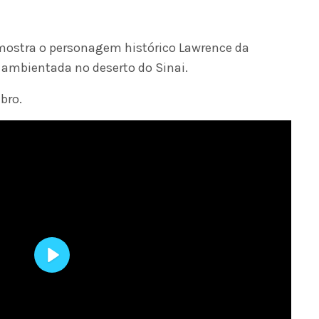
ostra o personagem histórico Lawrence da
 ambientada no deserto do Sinai.
ubro.
Play