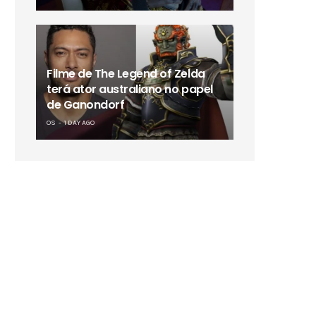
Filme de The Legend of Zelda
terá ator australiano no papel
de Ganondorf
OS
1 DAY AGO