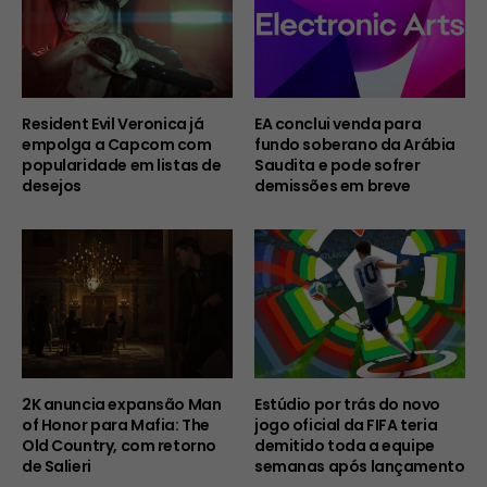
Resident Evil Veronica já
EA conclui venda para
empolga a Capcom com
fundo soberano da Arábia
popularidade em listas de
Saudita e pode sofrer
desejos
demissões em breve
2K anuncia expansão Man
Estúdio por trás do novo
of Honor para Mafia: The
jogo oficial da FIFA teria
Old Country, com retorno
demitido toda a equipe
de Salieri
semanas após lançamento