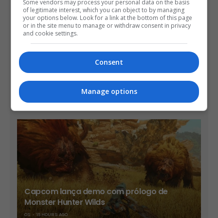
Some vendors may process your personal data on the basis
of legitimate interest, which you can object to by managing
your options below. Look for a link at the bottom of this page
or in the site menu to manage or withdraw consent in privacy
and cookie settings.
Consent
Diablo 4 pode sair no Switch 2 em setembro
Manage options
OS
13 HOURS AGO
Capcom lança demo com prólogo de
Monster Hunter Wilds
OS
15 HOURS AGO