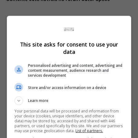
fulls
Share This
This site asks for consent to use your
data
PREVIOUS ARTICLE
Gears of War 5 é praticamente confirmado pela
Personalised advertising and content, advertising and
Microsoft
content measurement, audience research and
services development
Store and/or access information on a device
NEXT ARTICLE
Criador de God of War, David Jaffe cancela jogo e
Learn more
demite equipe de novo estúdio
Your personal data will be processed and information from
your device (cookies, unique identifiers, and other device
data) may be stored by, accessed by and shared with 446
ÚLTIMAS NOTÍCIAS
partners, or used specifically by this site. We and our partners
may use precise geolocation data.
List of partners.