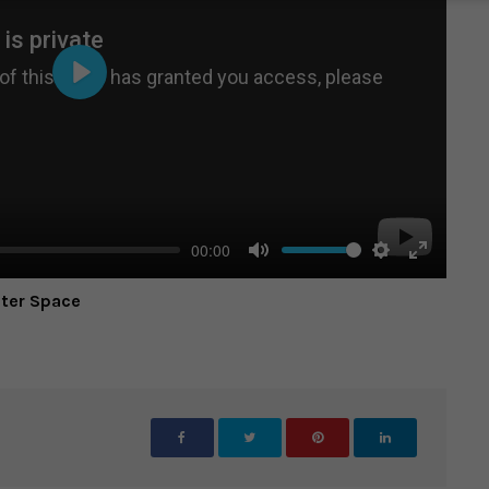
Play
00:00
Mute
Settings
Enter
uter Space
fullscree