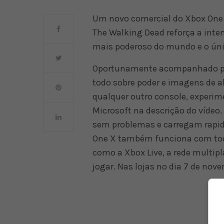
Um novo comercial do Xbox One 
The Walking Dead reforça a inte
mais poderoso do mundo e o únic
Oportunamente acompanhado pel
todo sobre poder e imagens de a
qualquer outro console, experime
Microsoft na descrição do vídeo
sem problemas e carregam rapi
One X também funciona com todo
como a Xbox Live, a rede multip
jogar. Nas lojas no dia 7 de nov