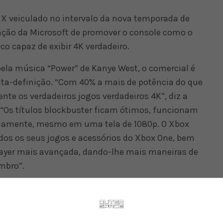
X veiculado no intervalo da nova temporada de
nção da Microsoft de promover o console como o
o capaz de exibir 4K verdadeiro.
a música “Power” de Kanye West, o comercial é
lta-definição. “Com 40% a mais de potência do que
nte os verdadeiros jogos verdadeiros 4K”, diz a
. “Os títulos blockbuster ficam ótimos, funcionam
damente, mesmo em uma tela de 1080p. O Xbox
s os seus jogos e acessórios do Xbox One, bem
layer mais avançada, dando-lhe mais maneiras de
embro”.