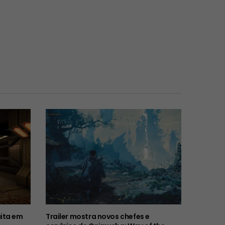
ita em
Trailer mostra novos chefes e