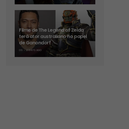
Filme de The Legend of Zelda
terá ator australiano no papel
de Ganondorf
OS
2 DAYS AGO