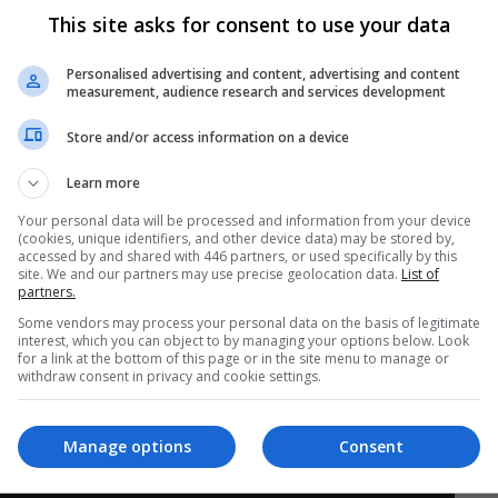
This site asks for consent to use your data
Personalised advertising and content, advertising and content
measurement, audience research and services development
Store and/or access information on a device
Learn more
Your personal data will be processed and information from your device
(cookies, unique identifiers, and other device data) may be stored by,
accessed by and shared with 446 partners, or used specifically by this
site. We and our partners may use precise geolocation data.
List of
partners.
s Estados Unidos. O console será lançado
Some vendors may process your personal data on the basis of legitimate
ano, por preço que ainda não foi revelado.
interest, which you can object to by managing your options below. Look
for a link at the bottom of this page or in the site menu to manage or
withdraw consent in privacy and cookie settings.
Manage options
Consent