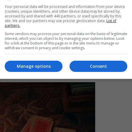
Your personal data will be processed and information from your device
 o surgimento do jogo Paciência. As primeiras
(cookies, unique identifiers, and other device data) may be stored by,
accessed by and shared with 446 partners, or used specifically by this
vros alemães e escandinavos nos séculos 1700,
site. We and our partners may use precise geolocation data.
List of
partners.
 ele se popularizou nas prisões francesas,
Some vendors may process your personal data on the basis of legitimate
tido na Bastilha. Há versões da história que dizem
interest, which you can object to by managing your options below. Look
for a link at the bottom of this page or in the site menu to manage or
aciência durante seu exílio para treinar suas
withdraw consent in privacy and cookie settings.
lizou uma
variação do jogo chamada FreeCell
, que
Manage options
Consent