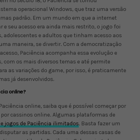
em no século 18, o Paciência se tornou
sistema operacional Windows, que traz uma versão
amas padrão. Em um mundo em que a internet
 e seu acesso era ainda mais restrito, o jogo foi
, adolescentes e adultos que tinham acesso aos
uma maneira, se divertir. Com a democratização
o acesso, Paciência acompanha essa evolução e
, com os mais diversos temas e até permite
ara as variações do game, por isso, é praticamente
mas já desenvolvidos.
cia online?
aciência online, saiba que é possível começar por
 por cassinos online. Algumas plataformas de
e jogos de Paciência ilimitados
. Basta fazer um
 disputar as partidas. Cada uma dessas casas de