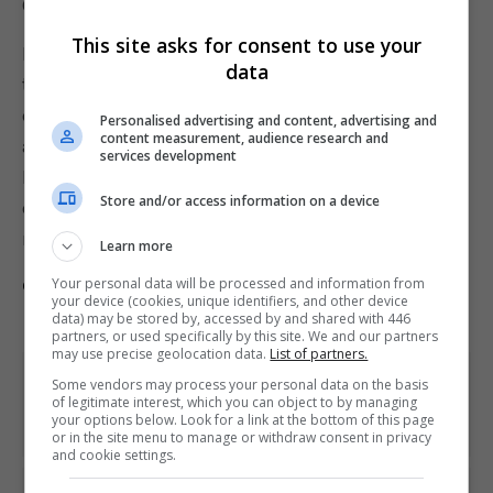
GenDESIGN.
This site asks for consent to use your
Embora seja discreto, Ueda já comentou que está
data
trabalhando em seu próximo projeto e tem
considerado ideias imaginadas mas não
Personalised advertising and content, advertising and
content measurement, audience research and
aproveitadas durante o desenvolvimento de The
services development
Last Guardian. Segundo o designer, sua vontade é
Store and/or access information on a device
criar um jogo mais acessível, mas não
necessariamente casual ou fácil de jogar.
Learn more
Your personal data will be processed and information from
Comente esta notícia no Fórum Outer Space
your device (cookies, unique identifiers, and other device
data) may be stored by, accessed by and shared with 446
partners, or used specifically by this site. We and our partners
may use precise geolocation data.
List of partners.
Share This
Some vendors may process your personal data on the basis
of legitimate interest, which you can object to by managing
your options below. Look for a link at the bottom of this page
or in the site menu to manage or withdraw consent in privacy
and cookie settings.