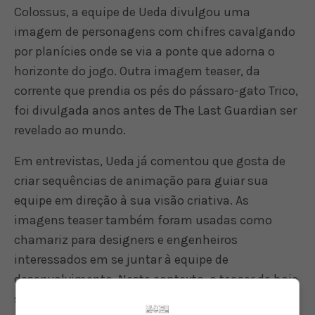
Colossus, a equipe de Ueda divulgou uma
imagem de personagens com chifres cavalgando
por planícies onde se via a ponte que adorna o
horizonte do jogo. Outra imagem teaser, da
corrente que prendia os pés do pássaro-gato Trico,
foi divulgada anos antes de The Last Guardian ser
revelado ao mundo.
Em entrevistas, Ueda já comentou que gosta de
criar sequências de animação para guiar sua
equipe em direção à sua visão criativa. As
imagens teaser também foram usadas como
chamariz para designers e engenheiros
interessados em se juntar à equipe de
desenvolvimento. Neste contexto, o teaser de hoje
seria a primeira amostra do próximo projeto do