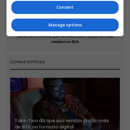
PREVIOUS ARTICLE
Deus Ex e Batman da Telltale estarão de graça em
Consent
janeiro na PlayStation Plus
Manage options
NEXT ARTICLE
Switch é o console que vendeu mais rápido em dez
meses nos EUA
ÚLTIMAS NOTÍCIAS
Take-Two diz que sua vendas já são mais
de 90% no formato digital