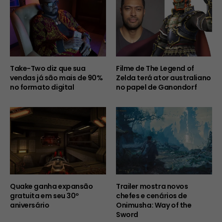
Take-Two diz que sua
Filme de The Legend of
vendas já são mais de 90%
Zelda terá ator australiano
no formato digital
no papel de Ganondorf
Quake ganha expansão
Trailer mostra novos
gratuita em seu 30º
chefes e cenários de
aniversário
Onimusha: Way of the
Sword