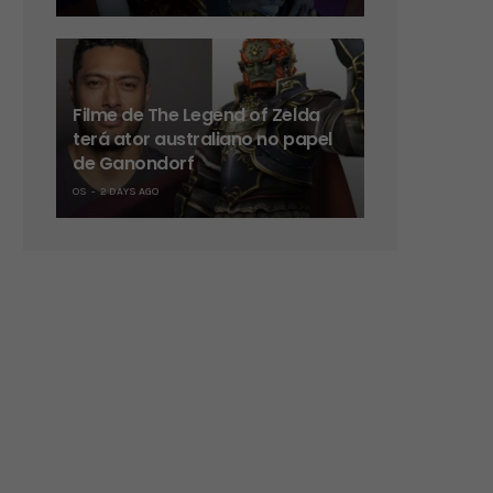
Filme de The Legend of Zelda
terá ator australiano no papel
de Ganondorf
OS
2 DAYS AGO