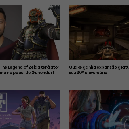
 The Legend of Zelda terá ator
Quake ganha expansão gratu
ano no papel de Ganondorf
seu 30º aniversário