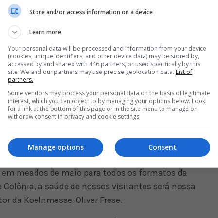
Store and/or access information on a device
Learn more
Your personal data will be processed and information from your device
(cookies, unique identifiers, and other device data) may be stored by,
 ocorrer em Colônia, de 25 a 29 de agosto, e o
accessed by and shared with 446 partners, or used specifically by this
site. We and our partners may use precise geolocation data.
List of
350.000 pessoas por ano. Em 2019, a feira atraiu
partners.
es, enquanto o número de empresas expositoras
Some vendors may process your personal data on the basis of legitimate
interest, which you can object to by managing your options below. Look
for a link at the bottom of this page or in the site menu to manage or
withdraw consent in privacy and cookie settings.
 Gamescom, disse em março que o evento deste
tivamente aconteceria pelo menos em formato
Manage options
Consent
 em meados de maio para todos os formatos da
 Colônia, a saúde de nossos visitantes será nossa
etor da Koelnmesse, Oliver Frese.