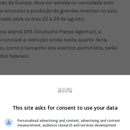
es da Europa, deve ser adiada ou cancelada este
 anunciar a proibição de grandes eventos no país
rcada para os dias 25 a 29 de agosto.
cia alemã DPA (Deutsche Presse Agentur), a
nunciará a restrição ainda nesta quarta-feira,
s, como o tamanho dos eventos permitidos, serão
dos federais.
This site asks for consent to use your data
Personalised advertising and content, advertising and content
measurement, audience research and services development