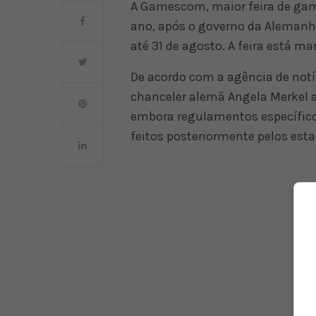
A Gamescom, maior feira de gam
ano, após o governo da Alemanha
até 31 de agosto. A feira está ma
De acordo com a agência de notí
chanceler alemã Angela Merkel a
embora regulamentos específico
feitos posteriormente pelos esta