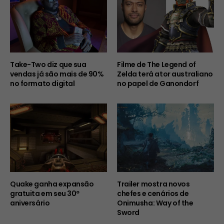
Take-Two diz que sua
Filme de The Legend of
vendas já são mais de 90%
Zelda terá ator australiano
no formato digital
no papel de Ganondorf
Quake ganha expansão
Trailer mostra novos
gratuita em seu 30º
chefes e cenários de
aniversário
Onimusha: Way of the
Sword