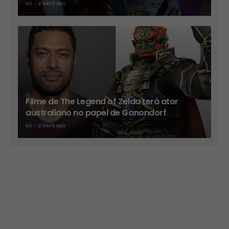
OS
2 DAYS AGO
Filme de The Legend of Zelda terá ator
australiano no papel de Ganondorf
OS
2 DAYS AGO