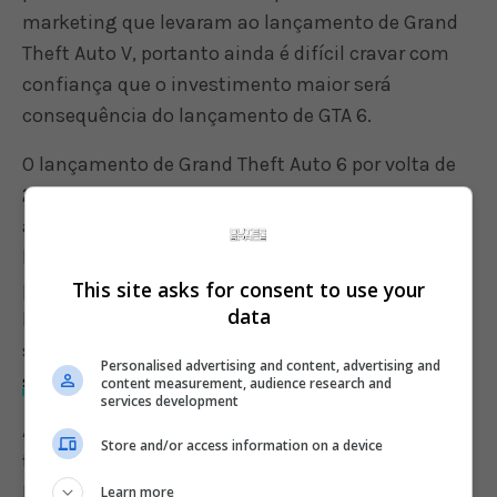
marketing que levaram ao lançamento de Grand
Theft Auto V, portanto ainda é difícil cravar com
confiança que o investimento maior será
consequência do lançamento de GTA 6.
O lançamento de Grand Theft Auto 6 por volta de
2024 faz sentido também à luz de rumores e do
atual ciclo de consoles. GTA 5 já é bem antigo (foi
lançado em 2013), mas ainda está no auge de sua
This site asks for consent to use your
popularidade, o que impede, racionalmente, o
data
lançamento de um novo jogo em curto prazo. E
segundo rumores,
GTA 6 ainda está no início de
Personalised advertising and content, advertising and
sua produção
.
content measurement, audience research and
services development
A possibilidade de um lançamento em 2024
Store and/or access information on a device
também faz sentido pela maturidade que o
PlayStation 5 e o Xbox Series X terão daqui a
Learn more