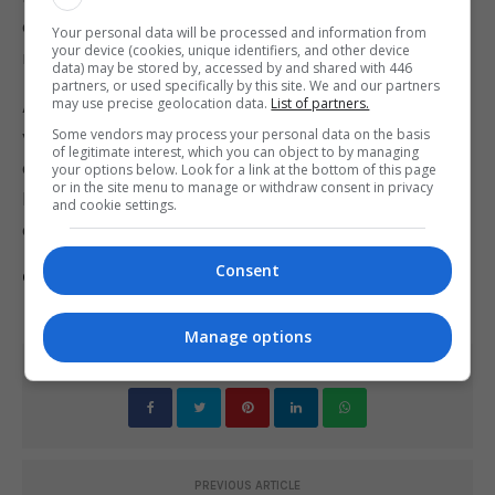
quatro anos, proporcionando uma base de público
Your personal data will be processed and information from
your device (cookies, unique identifiers, and other device
mais sólida para um jogo do calibre de GTA 6.
data) may be stored by, accessed by and shared with 446
partners, or used specifically by this site. We and our partners
may use precise geolocation data.
List of partners.
A Take-Two revelou recentemente que GTA 5 já
Some vendors may process your personal data on the basis
vendeu mais de 130 milhões de cópias, enquanto
of legitimate interest, which you can object to by managing
o título subsequente da Rockstar, Red Dead
your options below. Look for a link at the bottom of this page
or in the site menu to manage or withdraw consent in privacy
Redemption 2, vendeu 31 milhões de cópias desde
and cookie settings.
o lançamento em outubro de 2018.
Consent
Comente esta notícia no Fórum Outer Space
Manage options
Share This
PREVIOUS ARTICLE