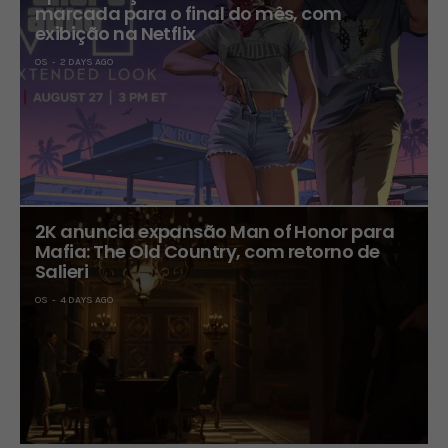
marcada para o final do mês, com
exibição na Netflix
OS
2 DAYS AGO
2K anuncia expansão Man of Honor para
Mafia: The Old Country, com retorno de
Salieri
OS
4 DAYS AGO