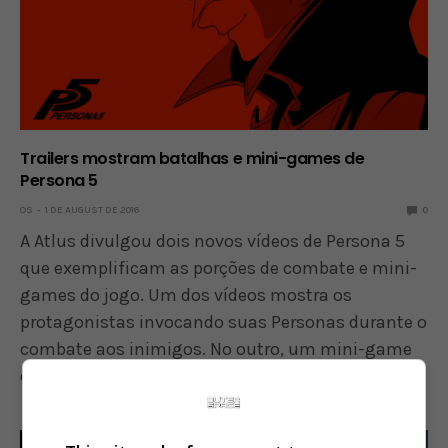
Trailers mostram batalhas e mini-games de
Persona 5
OS
1 DE AUGUST DE 2016
0
A Atlus divulgou dois novos vídeos de Persona 5
que exemplificam as porções de combate e mini-
games do jogo. Um dos vídeos mostra os
protagonistas invocando suas Personas durante o
combate aos inimigos. No outro, um mini-game
de pescaria no…