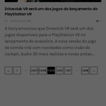
Driveclub VR será um dos jogos do lançamento do
PlayStation VR
OS
29 DE JULY DE 2016
0
A Sony anunciou que Driveclub VR será um dos
jogos disponíveis para o PlayStation VR no
lançamento do acessório. A nova versão do jogo
de corrida virá com novidades como visão do
cockpit, áudio 3D mais realista e novas pistas…
…
…
←
→
1
1,607
1,608
1,609
1,610
1,611
1,648