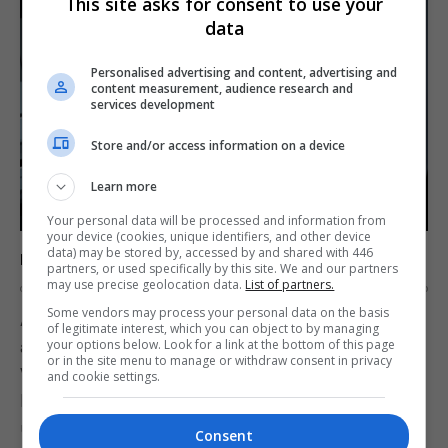
This site asks for consent to use your
data
Personalised advertising and content, advertising and
content measurement, audience research and
services development
Store and/or access information on a device
Learn more
Your personal data will be processed and information from
your device (cookies, unique identifiers, and other device
data) may be stored by, accessed by and shared with 446
Inside sai para o PS4 no final de agosto, diz site
partners, or used specifically by this site. We and our partners
may use precise geolocation data.
List of partners.
OS
1 DE AUGUST DE 2016
0
Some vendors may process your personal data on the basis
A exclusividade de Inside no Xbox One pode durar
of legitimate interest, which you can object to by managing
apenas dois meses. Segundo fontes do site
your options below. Look for a link at the bottom of this page
or in the site menu to manage or withdraw consent in privacy
VG247, o novo jogo dos criadores de Limbo será
and cookie settings.
lançado no PlayStation 4 no final de agosto. Hoje
uma lista de troféus do jogo…
Consent