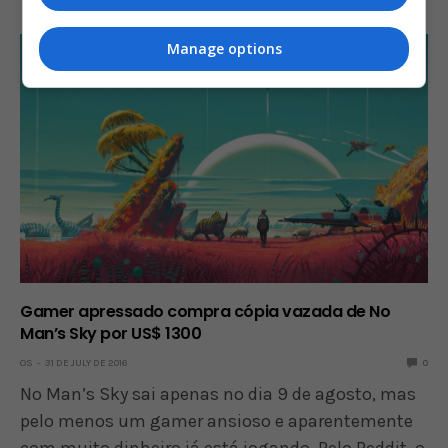
Manage options
Gamer apressado compra cópia vazada de No
Man’s Sky por US$ 1300
OS
31 DE JULY DE 2016
0
No Man’s Sky sai apenas no dia 9 de agosto, mas
pelo menos um gamer ansioso e aparentemente
com muito dinheiro já está jogando. Pelo Reddit, o