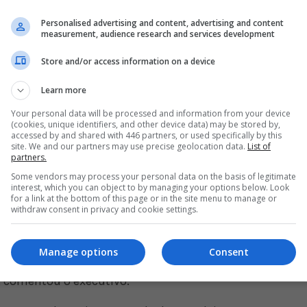
eve um catalizador importante: o início da
Personalised advertising and content, advertising and content
measurement, audience research and services development
 na bolsa de valores de Tóquio em 2000.
Store and/or access information on a device
uras centrais por trás de cada franquia e, por fim,
andonar essa abordagem”, explicou Tsujimoto. “O
Learn more
 a ideia de que cada título deveria ser
Your personal data will be processed and information from your device
zero”.
(cookies, unique identifiers, and other device data) may be stored by,
accessed by and shared with 446 partners, or used specifically by this
site. We and our partners may use precise geolocation data.
List of
 a Capcom uma empresa mais atraente para
partners.
ce que havia o risco de queda nas vendas dos
Some vendors may process your personal data on the basis of legitimate
interest, which you can object to by managing your options below. Look
m período que coincidiu com a geração do
for a link at the bottom of this page or in the site menu to manage or
withdraw consent in privacy and cookie settings.
que as vendas caíssem temporariamente como
Manage options
Consent
rdagem de desenvolvimento de jogos em equipe, a
comentou o executivo.