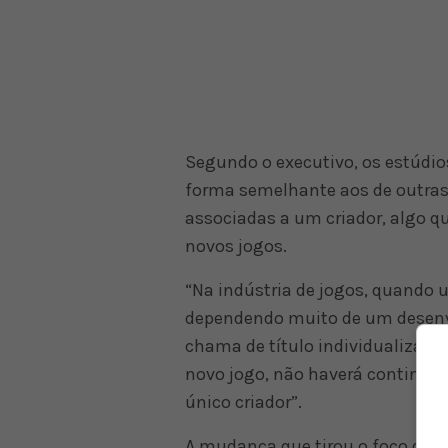
Segundo o executivo, os estúd
forma semelhante aos de outras
associadas a um criador, algo qu
novos jogos.
“Na indústria de jogos, quando 
dependendo muito de um desenvo
chama de título individualizado”
novo jogo, não haverá continuaçã
único criador”.
A mudança que tirou o foco dos 