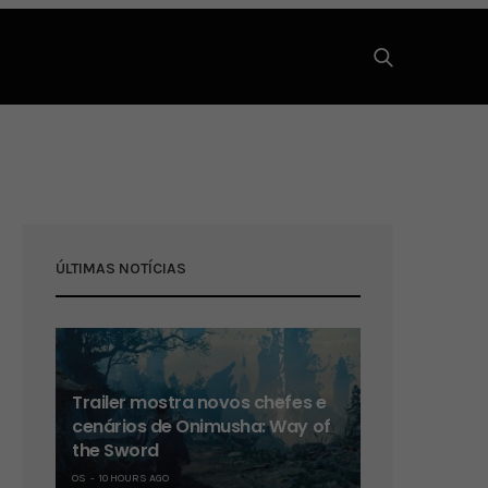
ÚLTIMAS NOTÍCIAS
Trailer mostra novos chefes e
cenários de Onimusha: Way of
the Sword
OS
10 HOURS AGO