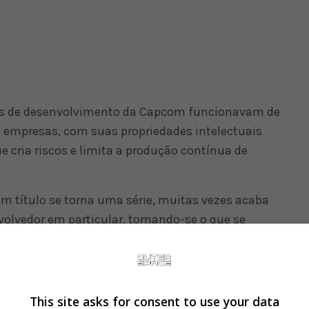
ios de desenvolvimento da Capcom funcionavam de
 empresas, com suas propriedades intelectuais
e cria riscos e limita a produção contínua de
um título se torna uma série, muitas vezes acaba
lvedor em particular, tornando-se o que se
, explicou Tsujimoto. “Se essa pessoa não fizer um
o. A direção da série fica atrelada às ideias de um
This site asks for consent to use your data
autores para privilegiar o enriquecimento do