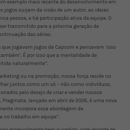
um exemplo mais recente do desenvolvimento em
 jogos surjam da visão de um autor, as ideias
ica pessoa, e há participação ativa da equipe. O
r transmitido para a próxima geração de
ontinuação das séries.
 que jogavam jogos da Capcom e pensavam ‘isso
m também’. É por isso que a mentalidade de
mitida naturalmente”.
arketing ou na promoção, nossa força reside no
alhar juntos como um só – não como indivíduos,
nados pelo desejo de criar e vender nossos
o, Pragmata, lançado em abril de 2026, é uma nova
lmente incorpora essa abordagem de
a no trabalho em equipe”.
ano especialmente bem sucedido, com recorde de