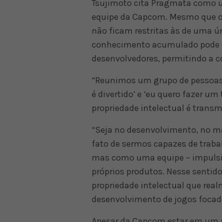
Tsujimoto cita Pragmata como 
equipe da Capcom. Mesmo que os
não ficam restritas às de uma ún
conhecimento acumulado pode se
desenvolvedores, permitindo a c
“Reunimos um grupo de pessoas
é divertido’ e ‘eu quero fazer u
propriedade intelectual é trans
“Seja no desenvolvimento, no m
fato de sermos capazes de trab
mas como uma equipe – impulsio
próprios produtos. Nesse sentid
propriedade intelectual que rea
desenvolvimento de jogos focad
Apesar da Capcom estar em um 