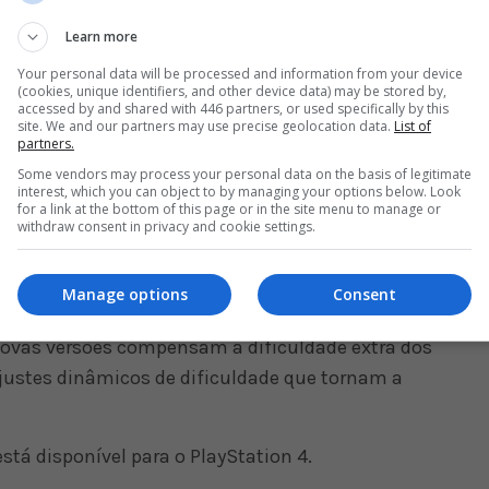
Learn more
Your personal data will be processed and information from your device
(cookies, unique identifiers, and other device data) may be stored by,
accessed by and shared with 446 partners, or used specifically by this
site. We and our partners may use precise geolocation data.
List of
partners.
Some vendors may process your personal data on the basis of legitimate
interest, which you can object to by managing your options below. Look
es escreveram que “existem algumas diferenças
for a link at the bottom of this page or in the site menu to manage or
withdraw consent in privacy and cookie settings.
ncipal sendo o fato de você cair mais rapidamente
rimeiro jogo original”.
Manage options
Consent
ma de “colisão” e física aprimorados, o que exige
novas versões compensam a dificuldade extra dos
justes dinâmicos de dificuldade que tornam a
stá disponível para o PlayStation 4.