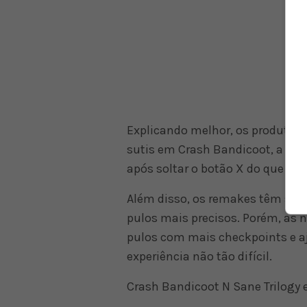
Explicando melhor, os produtor
sutis em Crash Bandicoot, a pri
após soltar o botão X do que no p
Além disso, os remakes têm siste
pulos mais precisos. Porém, as 
pulos com mais checkpoints e a
experiência não tão difícil.
Crash Bandicoot N Sane Trilogy e