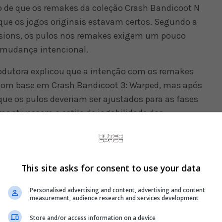
o de que os remakes da coleção Crash Bandicoot N
 que os jogos originais estavam certos. Segundo a
Visions, os pulos nos remakes exigem um pouco
 mudança intencional.
rodutora explicou que a intenção com os remakes
o com base em Crash Bandicoot 3: Warped, mas após
que os pulos deveriam ser ajustados para as fases
 mantivessem o estilo de jogabilidade dos
This site asks for consent to use your data
Personalised advertising and content, advertising and content
measurement, audience research and services development
Store and/or access information on a device