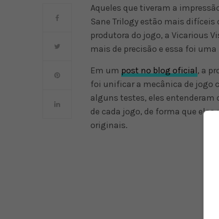
Aqueles que tiveram a impressã
Sane Trilogy estão mais difíceis
produtora do jogo, a Vicarious 
mais de precisão e essa foi uma
Em um
post no blog oficial
, a p
foi unificar a mecânica de jog
alguns testes, eles entenderam 
de cada jogo, de forma que elas
originais.