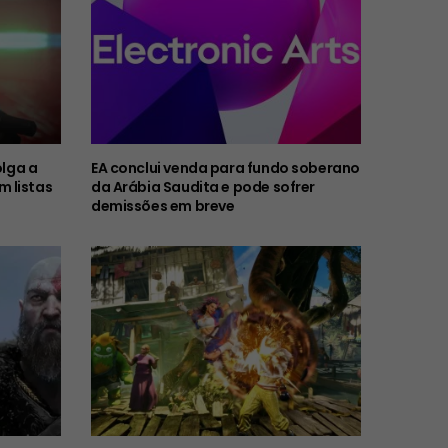
olga a
EA conclui venda para fundo soberano
 listas
da Arábia Saudita e pode sofrer
demissões em breve