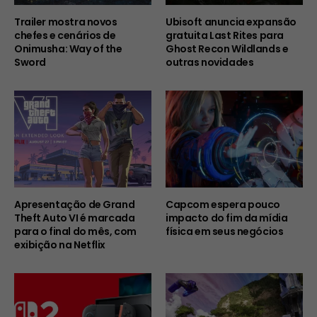
Trailer mostra novos
Ubisoft anuncia expansão
chefes e cenários de
gratuita Last Rites para
Onimusha: Way of the
Ghost Recon Wildlands e
Sword
outras novidades
Apresentação de Grand
Capcom espera pouco
Theft Auto VI é marcada
impacto do fim da mídia
para o final do mês, com
física em seus negócios
exibição na Netflix