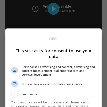
Play
00:00
Play
Mute
Settings
Enter
Comente esta notícia no Fórum Outer Space
fulls
This site asks for consent to use your
data
Share This
Personalised advertising and content, advertising and
content measurement, audience research and
services development
Store and/or access information on a device
PREVIOUS ARTICLE
Mass Effect: Andromeda é demonstrado em vídeo na
Learn more
CES 2017
Your personal data will be processed and information from
your device (cookies, unique identifiers, and other device