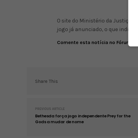
O site do Ministério da Justiça 
jogo já anunciado, o que indica
Comente esta notícia no Fórum O
Share This
PREVIOUS ARTICLE
Bethesda força jogo independente Prey for the
Gods a mudar de nome