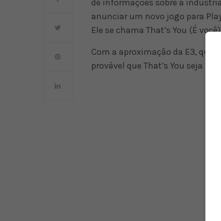
de informações sobre a indústria
anunciar um novo jogo para Play
Ele se chama That’s You (É você
Com a aproximação da E3, que 
provável que That’s You seja rev