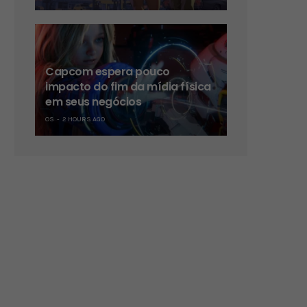
Capcom espera pouco
impacto do fim da mídia física
em seus negócios
OS
2 HOURS AGO