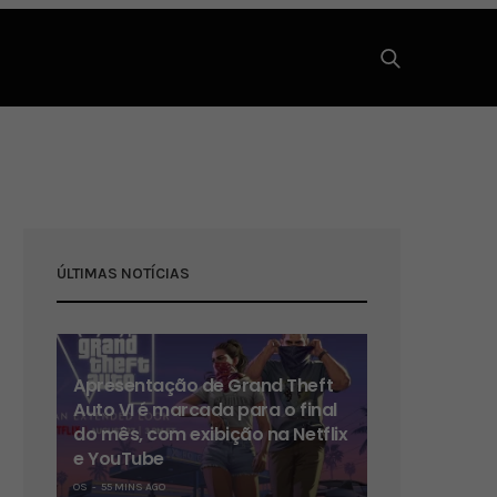
ÚLTIMAS NOTÍCIAS
Apresentação de Grand Theft
Auto VI é marcada para o final
do mês, com exibição na Netflix
e YouTube
OS
55 MINS AGO