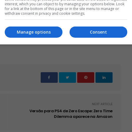
interest, which you can object to by managing your options below. Look
for a link at the bottom of this page or in the site menu to manage or
withdraw consent in privacy and cookie settings.
também trouxe a classificação etária de Knack 2,
 um lançamento próximo para ele.
Manage options
Consent
uter Space
NEXT ARTICLE
Versão para PS4 de Zero Escape: Zero Time
Dilemma aparece na Amazon