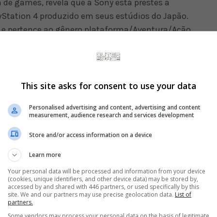
 de games, revela que a Sony está prestes a
Station 4 produzido em seus estúdios do Japão.
) e pertence ao gênero plataforma/Aventura/Ação.
acontece daqui a pouco mais de um mês, é bem
elado até a conferência da Sony no dia 12 de junho.
This site asks for consent to use your data
Personalised advertising and content, advertising and content
measurement, audience research and services development
Store and/or access information on a device
Learn more
Your personal data will be processed and information from your device
(cookies, unique identifiers, and other device data) may be stored by,
accessed by and shared with 446 partners, or used specifically by this
site. We and our partners may use precise geolocation data.
List of
partners.
Some vendors may process your personal data on the basis of legitimate