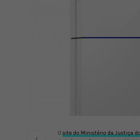
O
site do Ministério da Justiça do