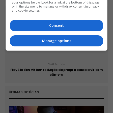
your options below. Look for a link at the bottom of this page
or in the site menu to manage or withdraw consent in privacy
and cookie settings.
Share This
Consent
PREVIOUS ARTICLE
Manage options
Após revolta, Sony inclui Just Cause 3 na PS Plus para o
Brasil
NEXT ARTICLE
PlayStation VR tem redução de preço e passa a vir com
câmera
ÚLTIMAS NOTÍCIAS