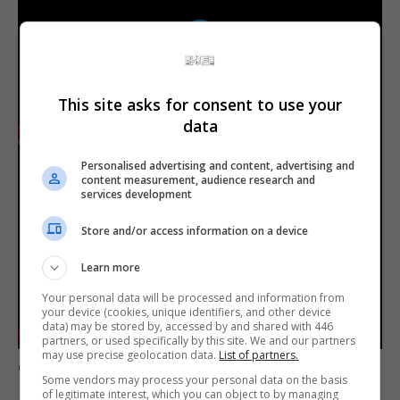
Play
This site asks for consent to use your
data
-00:37
Play
Mute
Settings
Enter
Personalised advertising and content, advertising and
fulls
content measurement, audience research and
services development
Store and/or access information on a device
Play
Learn more
Your personal data will be processed and information from
your device (cookies, unique identifiers, and other device
data) may be stored by, accessed by and shared with 446
-00:24
partners, or used specifically by this site. We and our partners
Play
Mute
Settings
Enter
may use precise geolocation data.
List of partners.
Comente esta notícia no Fórum Outer Space
fulls
Some vendors may process your personal data on the basis
of legitimate interest, which you can object to by managing