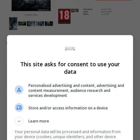
Comente esta notícia no Fórum Outer Space
This site asks for consent to use your
Share This
data
Personalised advertising and content, advertising and
content measurement, audience research and
services development
PREVIOUS ARTICLE
Store and/or access information on a device
Pokémon Go faz Nintendo bater mais um recorde na
bolsa de Tóquio
Learn more
Your personal data will be processed and information from
NEXT ARTICLE
your device (cookies, unique identifiers, and other device