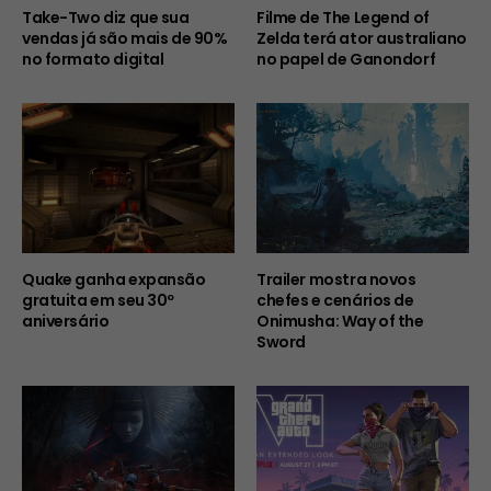
Take-Two diz que sua
Filme de The Legend of
vendas já são mais de 90%
Zelda terá ator australiano
no formato digital
no papel de Ganondorf
Quake ganha expansão
Trailer mostra novos
gratuita em seu 30º
chefes e cenários de
aniversário
Onimusha: Way of the
Sword