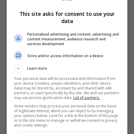
Sony divulga trailer e data de lançamento de
Uncharted: The Lost Legacy
This site asks for consent to use your
data
NEXT ARTICLE
Sine Mora EX para Switch aparece em classificação
Personalised advertising and content, advertising and
content measurement, audience research and
brasileira
services development
Store and/or access information on a device
ÚLTIMAS NOTÍCIAS
Learn more
Your personal data will be processed and information from
your device (cookies, unique identifiers, and other device
data) may be stored by, accessed by and shared with 446
partners, or used specifically by this site. We and our partners
may use precise geolocation data.
List of partners.
Some vendors may process your personal data on the basis
of legitimate interest, which you can object to by managing
your options below. Look for a link at the bottom of this page
or in the site menu to manage or withdraw consent in privacy
and cookie settings.
Diablo 4 pode sair no Switch 2 em setembro