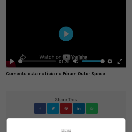
Play
-01:29
Play
Mute
Settings
Enter
Comente esta notícia no Fórum Outer Space
fulls
Share This
PREVIOUS ARTICLE