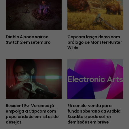
Diablo 4 pode sair no
Capcom lança demo com
Switch 2 em setembro
prólogo de Monster Hunter
Wilds
Resident Evil Veronica já
EA conclui venda para
empolga a Capcom com
fundo soberano da Arábia
popularidade em listas de
Saudita e pode sofrer
desejos
demissões em breve