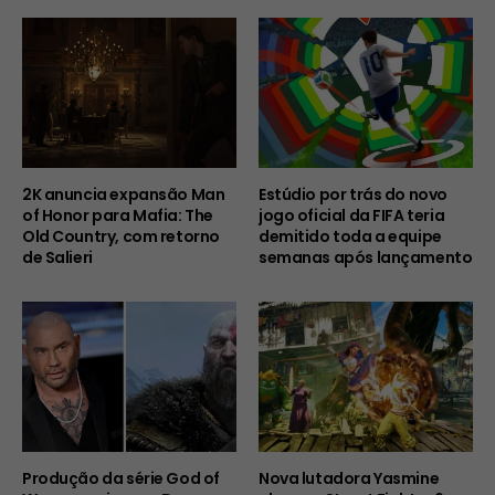
2K anuncia expansão Man
Estúdio por trás do novo
of Honor para Mafia: The
jogo oficial da FIFA teria
Old Country, com retorno
demitido toda a equipe
de Salieri
semanas após lançamento
Produção da série God of
Nova lutadora Yasmine