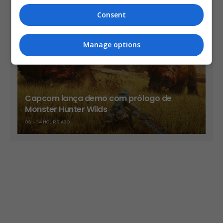
OS
11 HOURS AGO
Consent
Manage options
Capcom lança demo com prólogo de
Monster Hunter Wilds
OS
14 HOURS AGO