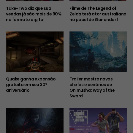
Take-Two diz que sua
Filme de The Legend of
vendas já são mais de 90%
Zelda terá ator australiano
no formato digital
no papel de Ganondorf
Quake ganha expansão
Trailer mostra novos
gratuita em seu 30º
chefes e cenários de
aniversário
Onimusha: Way of the
Sword