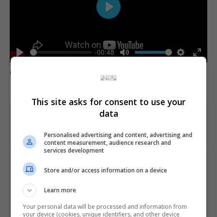
Play
-00:48
Play
Mute
Settings
Enter
Comente esta notícia no Fórum Outer Space
fulls
This site asks for consent to use your
data
Share This
Personalised advertising and content, advertising and
content measurement, audience research and
services development
PREVIOUS ARTICLE
Store and/or access information on a device
Nintendo fará transmissão dedicada a Animal Crossing:
New Leaf amanhã
Learn more
Your personal data will be processed and information from
NEXT ARTICLE
your device (cookies, unique identifiers, and other device