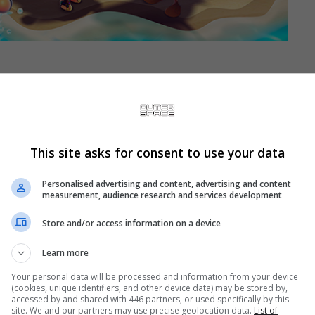
ma transmissão Nintendo Direct dedicada a
io-dia desta quarta-feira, 2 de novembro, no
ar a nova atualização gratuita do jogo, que sai
This site asks for consent to use your data
miibo ao jogo.
Personalised advertising and content, advertising and content
measurement, audience research and services development
Store and/or access information on a device
Learn more
Your personal data will be processed and information from your device
(cookies, unique identifiers, and other device data) may be stored by,
accessed by and shared with 446 partners, or used specifically by this
site. We and our partners may use precise geolocation data.
List of