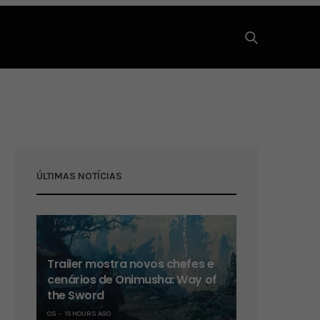
ÚLTIMAS NOTÍCIAS
Trailer mostra novos chefes e
cenários de Onimusha: Way of
the Sword
OS
15 HOURS AGO