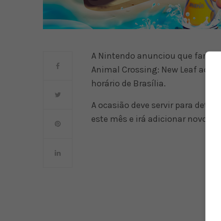
A Nintendo anunciou que fará u
Animal Crossing: New Leaf ao me
horário de Brasília.
A ocasião deve servir para detalh
este mês e irá adicionar novos A