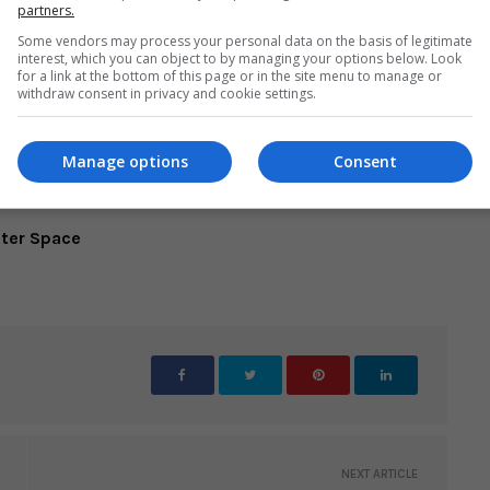
partners.
Some vendors may process your personal data on the basis of legitimate
interest, which you can object to by managing your options below. Look
for a link at the bottom of this page or in the site menu to manage or
withdraw consent in privacy and cookie settings.
Manage options
Consent
ançado em 2012 para 3DS.
uter Space
NEXT ARTICLE