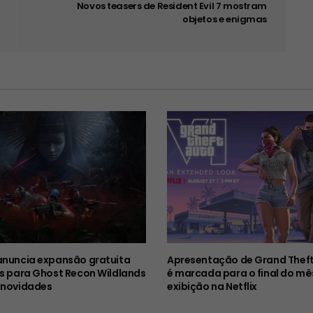
Novos teasers de Resident Evil 7 mostram
objetos e enigmas
anuncia expansão gratuita
Apresentação de Grand Theft
es para Ghost Recon Wildlands
é marcada para o final do mê
 novidades
exibição na Netflix