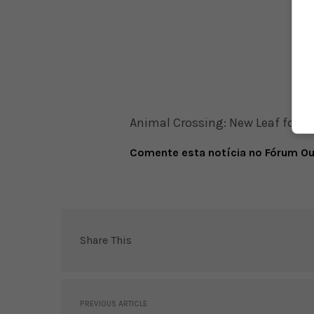
Animal Crossing: New Leaf foi l
Comente esta notícia no Fórum O
Share This
PREVIOUS ARTICLE